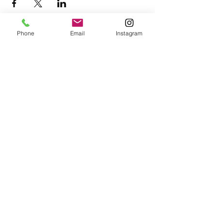
Phone
Email
Instagram
IMPRESSUM
Mark Tarro
4866 Unterach am Attersee
Austria
Jetzt buchen unter:
office@marktarro.at
Management:
Luigi Thurner
+43 650 811 715 2