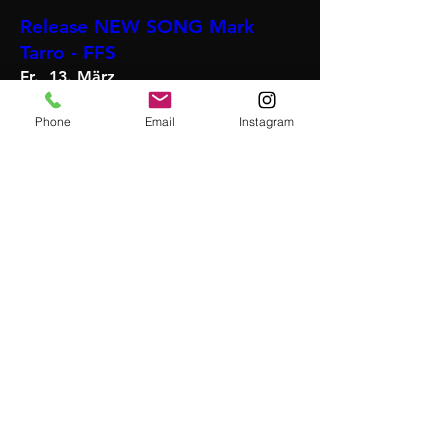
Release NEW SONG Mark
Tarro - FFS
Fr., 13. März
Mehr Infos
Phone
Email
Instagram
Details
Biermärz im Weberbräu
Sa., 07. März
Mehr Infos
Details