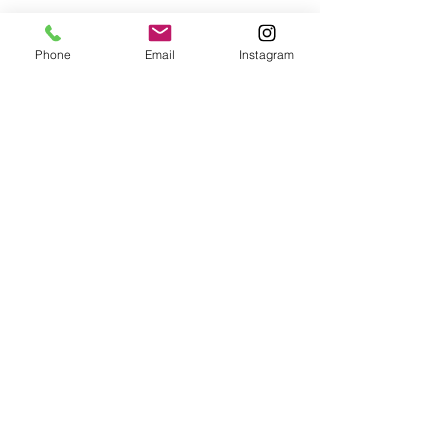
Phone
Email
Instagram
IMPRESSUM
Mark Tarro
4866 Unterach am Attersee
Austria
Jetzt buchen unter:
office@marktarro.at
Management:
Luigi Thurner
+43 650 811 715 2