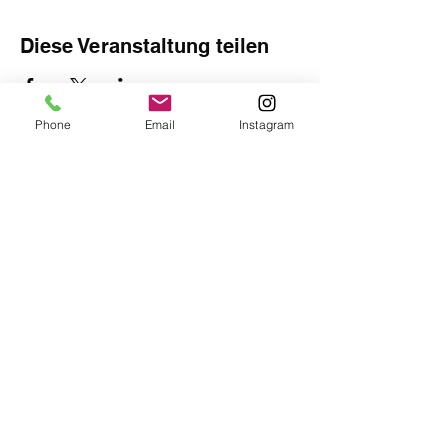
Diese Veranstaltung teilen
Phone
Email
Instagram
IMPRESSUM
Mark Tarro
4866 Unterach am Attersee
Austria
Jetzt buchen unter:
office@marktarro.at
Management: