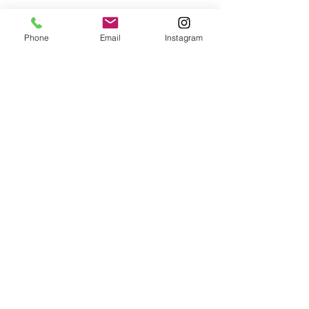
Phone
Email
Instagram
IMPRESSUM
Mark Tarro
4866 Unterach am Attersee
Austria
Jetzt buchen unter:
office@marktarro.at
Management:
Luigi Thurner
+43 650 811 715 2