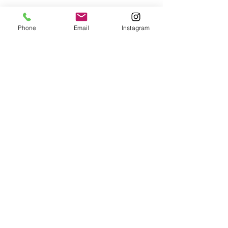
Phone
Email
Instagram
IMPRESSUM
Mark Tarro
4866 Unterach am Attersee
Austria
Jetzt buchen unter:
office@marktarro.at
Management:
Luigi Thurner
+43 650 811 715 2